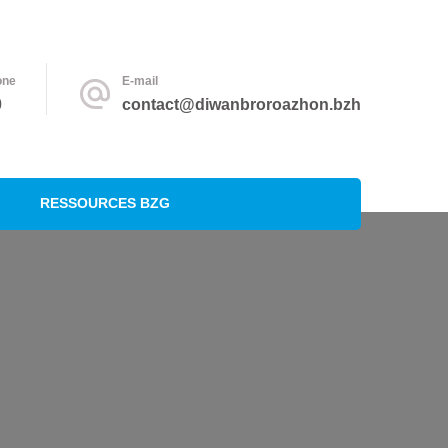
one
E-mail
0
contact@diwanbroroazhon.bzh
RESSOURCES BZG