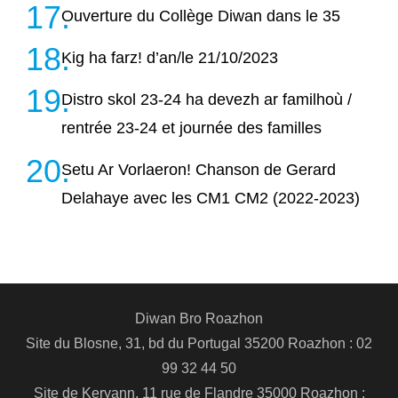
Ouverture du Collège Diwan dans le 35
Kig ha farz! d’an/le 21/10/2023
Distro skol 23-24 ha devezh ar familhoù /
rentrée 23-24 et journée des familles
Setu Ar Vorlaeron! Chanson de Gerard
Delahaye avec les CM1 CM2 (2022-2023)
Diwan Bro Roazhon
Site du Blosne, 31, bd du Portugal 35200 Roazhon : 02
99 32 44 50
Site de Keryann, 11 rue de Flandre 35000 Roazhon :