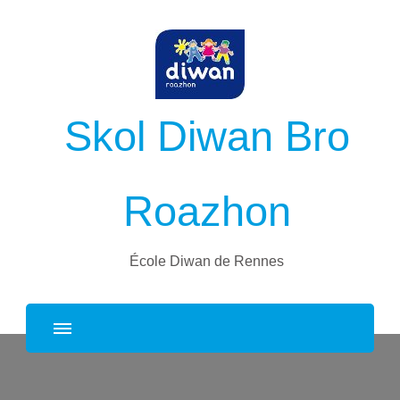
Skol Diwan Bro
Roazhon
École Diwan de Rennes