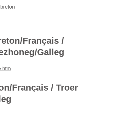
 breton
reton/Français /
rezhoneg/Galleg
e.htm
on/Français / Troer
leg