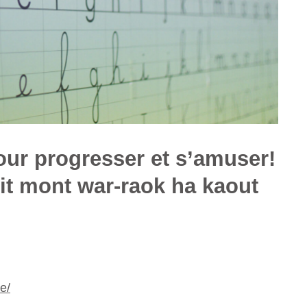
ur progresser et s’amuser!
it mont war-raok ha kaout
e/