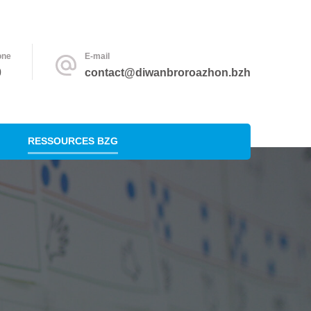
one
E-mail
0
contact@diwanbroroazhon.bzh
RESSOURCES BZG