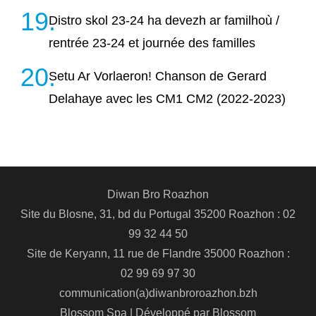
Distro skol 23-24 ha devezh ar familhoù /
rentrée 23-24 et journée des familles
Setu Ar Vorlaeron! Chanson de Gerard
Delahaye avec les CM1 CM2 (2022-2023)
Diwan Bro Roazhon
Site du Blosne, 31, bd du Portugal 35200 Roazhon : 02
99 32 44 50
Site de Keryann, 11 rue de Flandre 35000 Roazhon :
02 99 69 97 30
communication(a)diwanbroroazhon.bzh
Blossom Spa | Développé par
Blossom