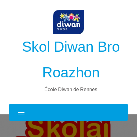
Skol Diwan Bro
Roazhon
École Diwan de Rennes